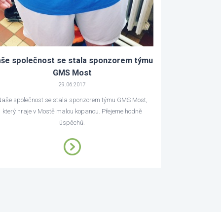
še společnost se stala sponzorem týmu
GMS Most
29.06.2017
aše společnost se stala sponzorem týmu GMS Most,
který hraje v Mostě malou kopanou. Přejeme hodně
úspěchů.