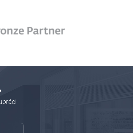
?
upráci